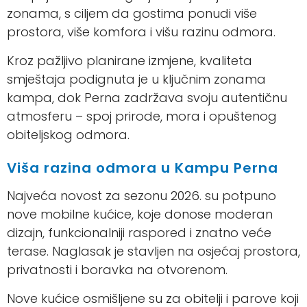
zonama, s ciljem da gostima ponudi više
prostora, više komfora i višu razinu odmora.
POŠALJI UPIT
Kroz pažljivo planirane izmjene, kvaliteta
smještaja podignuta je u ključnim zonama
kampa, dok Perna zadržava svoju autentičnu
atmosferu – spoj prirode, mora i opuštenog
obiteljskog odmora.
Viša razina odmora u Kampu Perna
Najveća novost za sezonu 2026. su potpuno
nove mobilne kućice, koje donose moderan
dizajn, funkcionalniji raspored i znatno veće
terase. Naglasak je stavljen na osjećaj prostora,
privatnosti i boravka na otvorenom.
Nove kućice osmišljene su za obitelji i parove koji