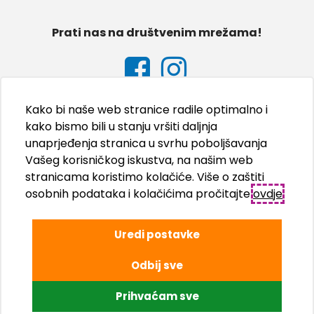
Prati nas na društvenim mrežama!
Kako bi naše web stranice radile optimalno i
kako bismo bili u stanju vršiti daljnja
unaprjeđenja stranica u svrhu poboljšavanja
Vašeg korisničkog iskustva, na našim web
stranicama koristimo kolačiće. Više o zaštiti
osobnih podataka i kolačićima pročitajte
ovdje
.
Uredi postavke
Odbij sve
© Adriatic Kampovi d.o.o., 2026.
Prihvaćam sve
Izrada internet stranica WEB Marketing