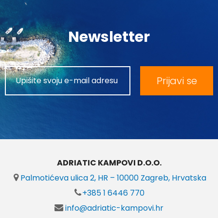
Newsletter
Prijavi se
ADRIATIC KAMPOVI D.O.O.
Palmotićeva ulica 2, HR – 10000 Zagreb, Hrvatska
+385 1 6446 770
info@adriatic-kampovi.hr