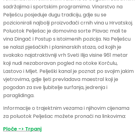
sadržajima i sportskim programima. Vinarstvo na
Pelješcu posjeduje dugu tradiciju, gdje su se
pozicionirali najbolji proizvođači crnih vina u Hrvatskoj.
Poluotok Pelješac je domovina sorte Plavac mali te
vina Dingač i Postup s istoimenih pozicija. Na Pelješcu
se nalazi pješačkih i planinarskih staza, od kojih je
svakako najatraktivniji vrh Sveti Ilija visine 961 metar
koji nudi nezaboravan pogled na otoke Korčulu,
Lastovo i Mljet. Pelješki kanal je poznat po svojim jakim
vjetrovima, gdje ljeti prevladava maestral koji je
pogodan za sve ljubitelje surfanja, jedrenja i
paraglidinga.
Informacije o trajektnim vezama i njihovim cijenama
za poluotok Pelješac možete pronaći na linkovima:
Ploče -> Trpanj