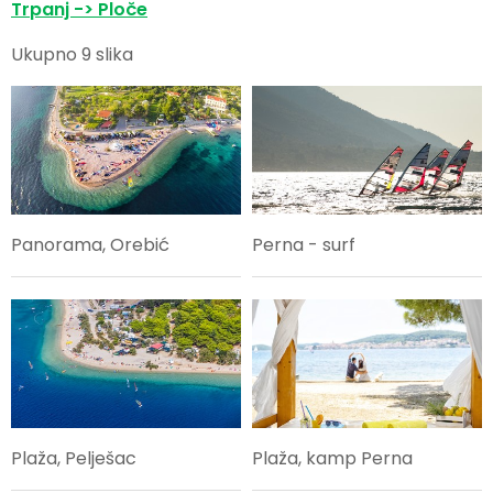
Trpanj -> Ploče
Ukupno 9 slika
Panorama, Orebić
Perna - surf
Plaža, Pelješac
Plaža, kamp Perna