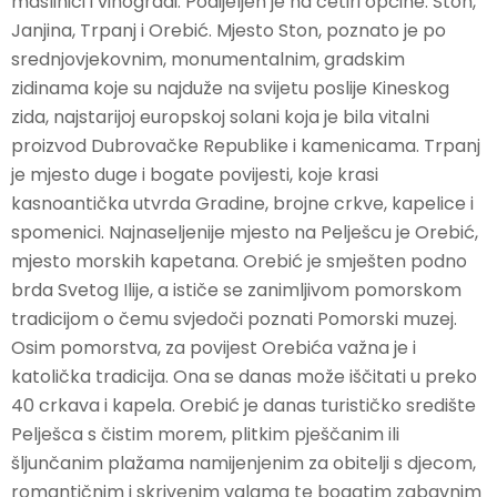
maslinici i vinogradi. Podijeljen je na četiri općine: Ston,
Janjina, Trpanj i Orebić. Mjesto Ston, poznato je po
srednjovjekovnim, monumentalnim, gradskim
POŠALJI UPIT
zidinama koje su najduže na svijetu poslije Kineskog
zida, najstarijoj europskoj solani koja je bila vitalni
proizvod Dubrovačke Republike i kamenicama. Trpanj
je mjesto duge i bogate povijesti, koje krasi
kasnoantička utvrda Gradine, brojne crkve, kapelice i
spomenici. Najnaseljenije mjesto na Pelješcu je Orebić,
mjesto morskih kapetana. Orebić je smješten podno
brda Svetog Ilije, a ističe se zanimljivom pomorskom
tradicijom o čemu svjedoči poznati Pomorski muzej.
Osim pomorstva, za povijest Orebića važna je i
katolička tradicija. Ona se danas može iščitati u preko
40 crkava i kapela. Orebić je danas turističko središte
Pelješca s čistim morem, plitkim pješčanim ili
šljunčanim plažama namijenjenim za obitelji s djecom,
romantičnim i skrivenim valama te bogatim zabavnim