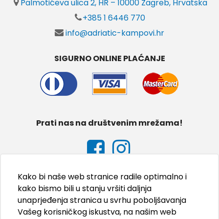
Palmotićeva ulica 2, HR – 10000 Zagreb, Hrvatska
+385 1 6446 770
info@adriatic-kampovi.hr
SIGURNO ONLINE PLAĆANJE
Prati nas na društvenim mrežama!
Kako bi naše web stranice radile optimalno i
kako bismo bili u stanju vršiti daljnja
unaprjeđenja stranica u svrhu poboljšavanja
Vašeg korisničkog iskustva, na našim web