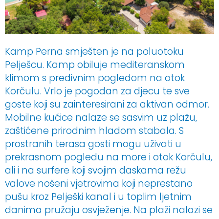
POŠALJI UPIT
Kamp Perna smješten je na poluotoku
Pelješcu. Kamp obiluje mediteranskom
klimom s predivnim pogledom na otok
Korčulu. Vrlo je pogodan za djecu te sve
goste koji su zainteresirani za aktivan odmor.
Mobilne kućice nalaze se sasvim uz plažu,
zaštićene prirodnim hladom stabala. S
prostranih terasa gosti mogu uživati u
prekrasnom pogledu na more i otok Korčulu,
ali i na surfere koji svojim daskama režu
valove nošeni vjetrovima koji neprestano
pušu kroz Pelješki kanal i u toplim ljetnim
danima pružaju osvježenje. Na plaži nalazi se