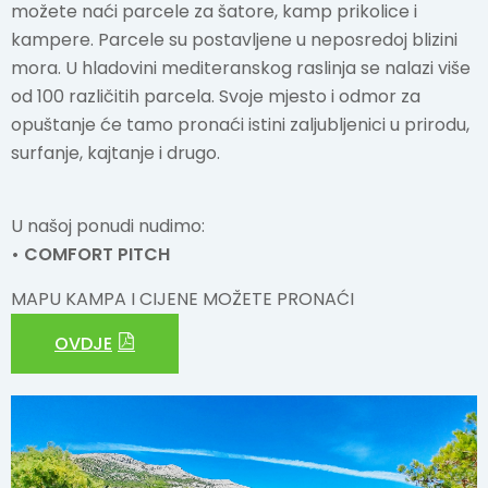
možete naći parcele za šatore, kamp prikolice i
kampere. Parcele su postavljene u neposredoj blizini
POŠALJI UPIT
mora. U hladovini mediteranskog raslinja se nalazi više
od 100 različitih parcela. Svoje mjesto i odmor za
opuštanje će tamo pronaći istini zaljubljenici u prirodu,
surfanje, kajtanje i drugo.
U našoj ponudi nudimo:
• COMFORT PITCH
MAPU KAMPA I CIJENE MOŽETE PRONAĆI
OVDJE