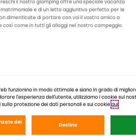
i freschi il nostro glamping offre una speciale vacanza
matrimoniale e di un letto aggiuntivo perfetto per le
n dimenticate di portare con voi il vostro amico a
 così come in tutti gli alloggi nel nostro campeggio.
 Web funzionino in modo ottimale e siano in grado di miglior
liorare l'esperienza dell'utente, utilizziamo i cookie sul no
 sulla protezione dei dati personali e sui cookie
qui
.
nzate dei
Declino