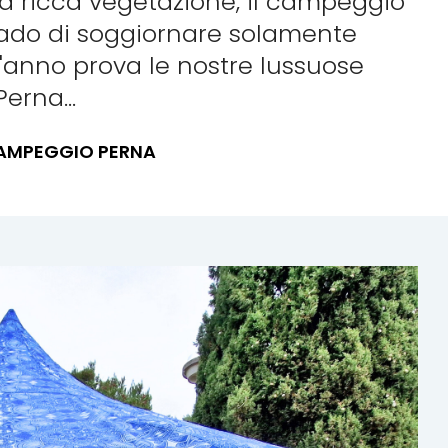
sua ricca vegetazione, il campeggio
 grado di soggiornare solamente
t'anno prova le nostre lussuose
erna...
 CAMPEGGIO PERNA