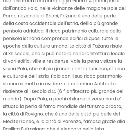
due chilometri dal campeggio Pineta. A pochi passi
dall'antica Pola, nelle vicinanze delle magiche isole del
Parco nazionale di Brioni, Fažana è una delle perle
INVIA RICHIESTA
della costa occidentale dell'Istria, dellla più grande
penisola adriatica. Il ricco patrimonio culturale della
penisola istriana comprende edifici di quasi tutte le
epoche della cultura umana. La città di Fažana risale
al XII secolo, che si può notare nell'architettura locale
di vari edifici, ville e residenze. Vale la pena visitare la
vicina Pola, che è il più grande centro turistico, storico
e culturale dell'Istria. Pola con il suo ricco patrimonio
storico si mette in evidenza con l'antico Anfiteatro
risalente al I secolo d.C. (6 ° anfiteatro più grande del
mondo). Dopo Pola, a pochi chilometri verso nord e’
situata la perla di fama mondiale del turismo croato,
la città di Rovigno, che è una delle città più belle del
Mediterraneo, e la città di Parenzo, famosa grazie alla
Basilica Eufrasiana, che è elencata nella lista