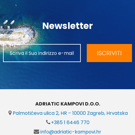
Newsletter
ISCRIVITI
ADRIATIC KAMPOVI D.O.O.
Palmotićeva ulica 2, HR – 10000 Zagreb, Hrvatska
+385 1 6446 770
info@adriatic-kampovi.hr