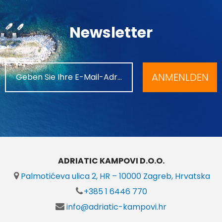
Newsletter
ANMENLDEN
ADRIATIC KAMPOVI D.O.O.
Palmotićeva ulica 2, HR – 10000 Zagreb, Hrvatska
+385 1 6446 770
info@adriatic-kampovi.hr